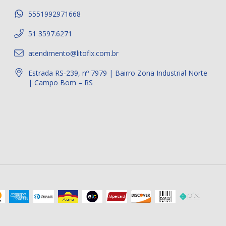
5551992971668
51 3597.6271
atendimento@litofix.com.br
Estrada RS-239, nº 7979 | Bairro Zona Industrial Norte
| Campo Bom – RS