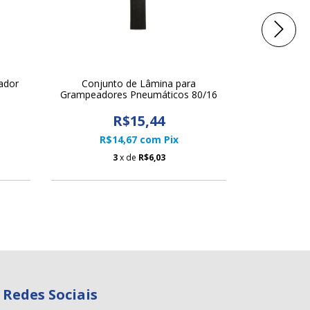
ador
Conjunto de Lâmina para
Conjunto de
Grampeadores Pneumáticos 80/16
Pneumáti
R$15,44
R$14,67
com
Pix
R$
3
x de
R$6,03
Redes Sociais