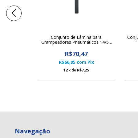
ra Pregadores
Conjunto de Lâmina para
Conju
nha 70
Grampeadores Pneumáticos 14/50
N851 Litofix
4
R$70,47
m
Pix
R$66,95
com
Pix
78
12
x de
R$7,25
Navegação