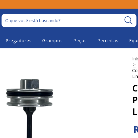
Pregadores
Grampos
Peças
Percintas
Equ
Iní
>
Co
Li
C
P
L