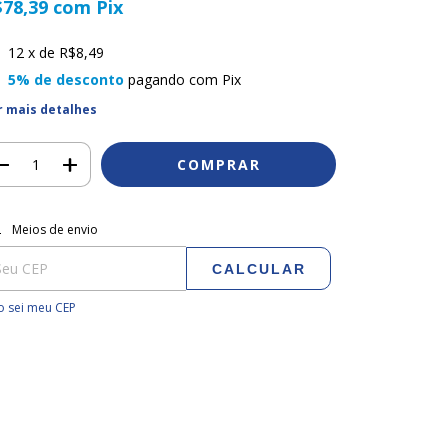
$78,39
com
Pix
12
x de
R$8,49
5% de desconto
pagando com Pix
r mais detalhes
regas para o CEP:
ALTERAR CEP
Meios de envio
CALCULAR
 sei meu CEP