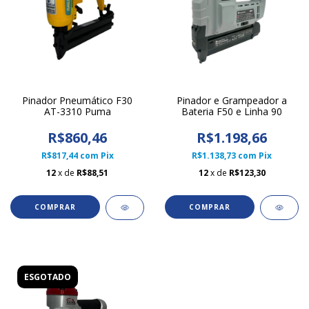
Pinador Pneumático F30
Pinador e Grampeador a
AT-3310 Puma
Bateria F50 e Linha 90
R$860,46
R$1.198,66
R$817,44
com
Pix
R$1.138,73
com
Pix
12
x de
R$88,51
12
x de
R$123,30
ESGOTADO