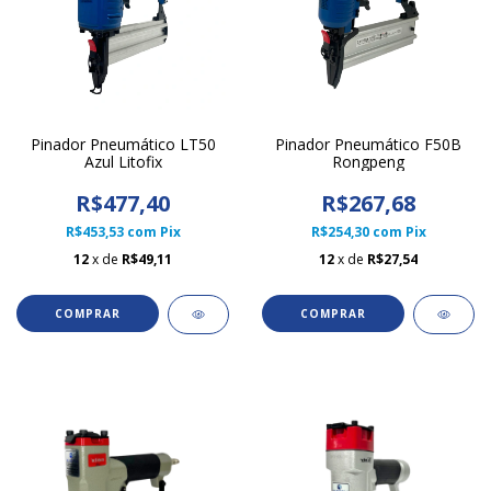
Pinador Pneumático LT50
Pinador Pneumático F50B
Azul Litofix
Rongpeng
R$477,40
R$267,68
R$453,53
com
Pix
R$254,30
com
Pix
12
x de
R$49,11
12
x de
R$27,54