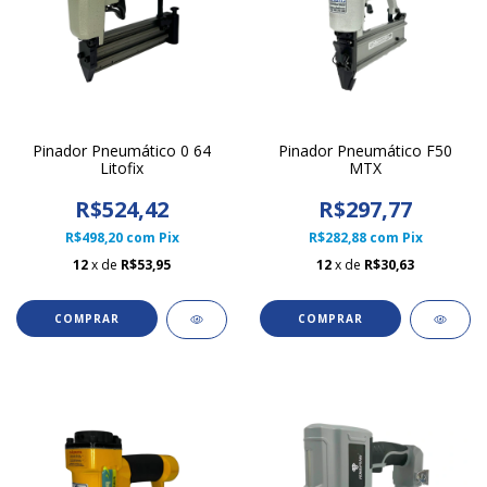
Pinador Pneumático 0 64
Pinador Pneumático F50
Litofix
MTX
R$524,42
R$297,77
R$498,20
com
Pix
R$282,88
com
Pix
12
x de
R$53,95
12
x de
R$30,63