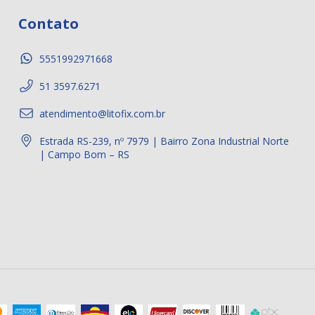
Contato
5551992971668
51 3597.6271
atendimento@litofix.com.br
Estrada RS-239, nº 7979 | Bairro Zona Industrial Norte
| Campo Bom – RS