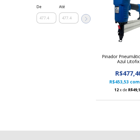
De
Até
Pinador Pneumáti
Azul Litofix
R$477,4
R$453,53
com
12
x de
R$49,