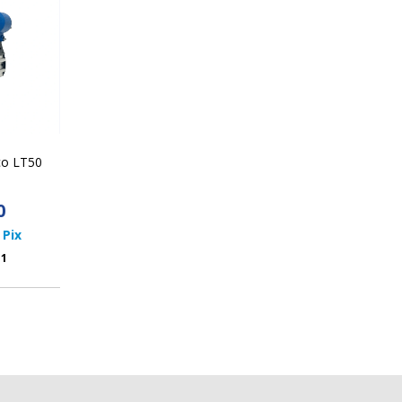
co LT50
0
Pix
11