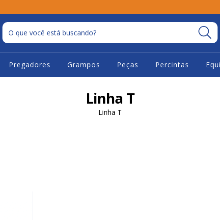
Pregadores
Grampos
Peças
Percintas
Equ
Linha T
Linha T