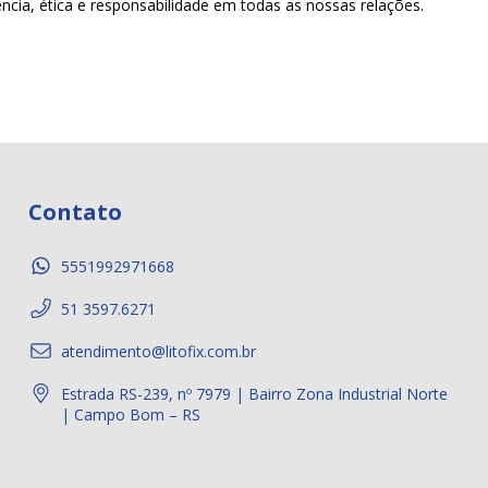
cia, ética e responsabilidade em todas as nossas relações.
Contato
5551992971668
51 3597.6271
atendimento@litofix.com.br
Estrada RS-239, nº 7979 | Bairro Zona Industrial Norte
| Campo Bom – RS