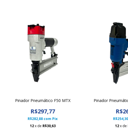
Pinador Pneumático F50 MTX
Pinador Pneumáti
R$297,77
R$26
R$282,88
com
Pix
R$254,3
12
x de
R$30,63
12
x de