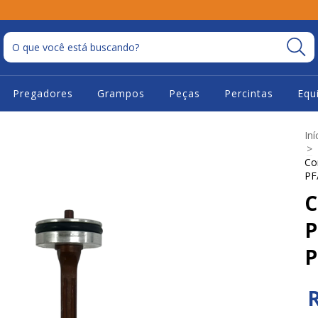
Pregadores
Grampos
Peças
Percintas
Equ
Iní
>
Co
PF
C
P
P