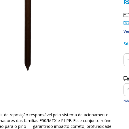
R
Ve
Só
Ent
Não
kit de reposição responsável pelo sistema de acionamento
inadores das famílias F50/MTX e PI-PF. Esse conjunto reúne
ão para o pino — garantindo impacto correto, profundidade