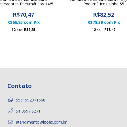
peadores Pneumáticos 14/50
Pneumáticos Linha 55
N851 Litofix
R$70,47
R$82,52
R$66,95
com
Pix
R$78,39
com
Pix
12
x de
R$7,25
12
x de
R$8,49
Contato
5551992971668
51 3597.6271
atendimento@litofix.com.br