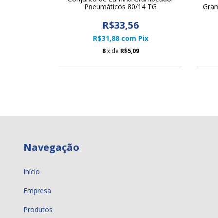
ticos 80/16
Pneumáticos 80/14 TG
Gram
4
R$33,56
Pix
R$31,88
com
Pix
3
8
x de
R$5,09
Navegação
Início
Empresa
Produtos