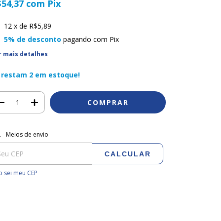
$54,37
com
Pix
12
x de
R$5,89
5% de desconto
pagando com Pix
r mais detalhes
 restam
2
em estoque!
regas para o CEP:
ALTERAR CEP
Meios de envio
CALCULAR
 sei meu CEP