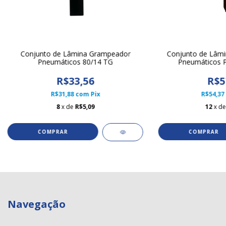
Conjunto de Lâmina Grampeador
Conjunto de Lâmi
Pneumáticos 80/14 TG
Pneumáticos P
R$33,56
R$5
R$31,88
com
Pix
R$54,37
8
x de
R$5,09
12
x d
Navegação