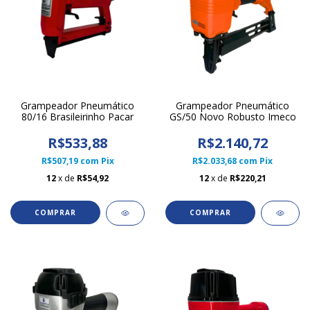
Grampeador Pneumático
Grampeador Pneumático
80/16 Brasileirinho Pacar
GS/50 Novo Robusto Imeco
R$533,88
R$2.140,72
R$507,19
com
Pix
R$2.033,68
com
Pix
12
x de
R$54,92
12
x de
R$220,21