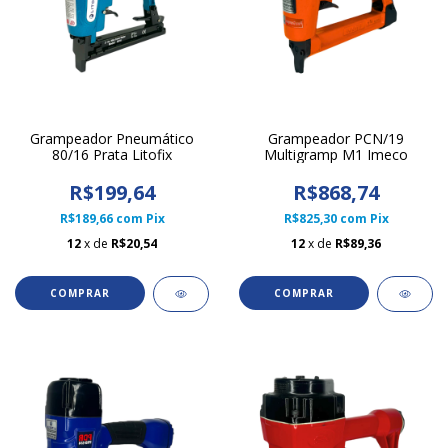
Grampeador Pneumático
Grampeador PCN/19
80/16 Prata Litofix
Multigramp M1 Imeco
R$199,64
R$868,74
R$189,66
com
Pix
R$825,30
com
Pix
12
x de
R$20,54
12
x de
R$89,36