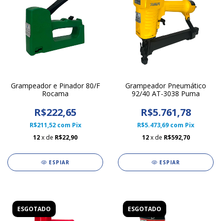
Grampeador e Pinador 80/F
Grampeador Pneumático
Rocama
92/40 AT-3038 Puma
R$222,65
R$5.761,78
R$211,52
com
Pix
R$5.473,69
com
Pix
12
x de
R$22,90
12
x de
R$592,70
ESPIAR
ESPIAR
ESGOTADO
ESGOTADO