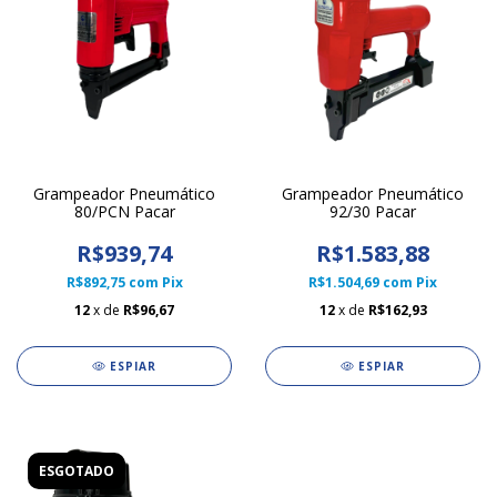
Grampeador Pneumático
Grampeador Pneumático
80/PCN Pacar
92/30 Pacar
R$939,74
R$1.583,88
R$892,75
com
Pix
R$1.504,69
com
Pix
12
x de
R$96,67
12
x de
R$162,93
ESPIAR
ESPIAR
ESGOTADO