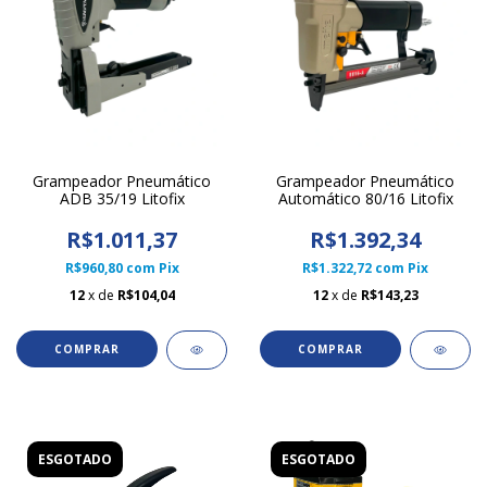
Grampeador Pneumático
Grampeador Pneumático
ADB 35/19 Litofix
Automático 80/16 Litofix
R$1.011,37
R$1.392,34
R$960,80
com
Pix
R$1.322,72
com
Pix
12
x de
R$104,04
12
x de
R$143,23
ESGOTADO
ESGOTADO