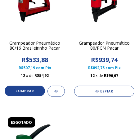
Grampeador Pneumático
Grampeador Pneumático
80/16 Brasileirinho Pacar
80/PCN Pacar
R$533,88
R$939,74
R$507,19
com
Pix
R$892,75
com
Pix
12
x de
R$54,92
12
x de
R$96,67
ESPIAR
ESGOTADO