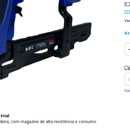
Ve
At
Ent
Não
trial
adeira, com magazine de alta resistência e consumo