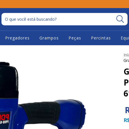
Pregadores
Grampos
Peças
Percintas
Equ
Iní
Gr
G
P
6
R
R