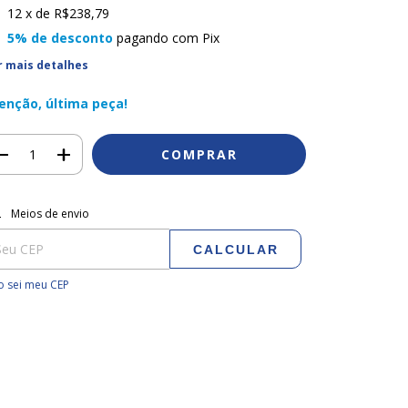
12
x de
R$238,79
5% de desconto
pagando com Pix
r mais detalhes
enção, última peça!
regas para o CEP:
ALTERAR CEP
Meios de envio
CALCULAR
 sei meu CEP