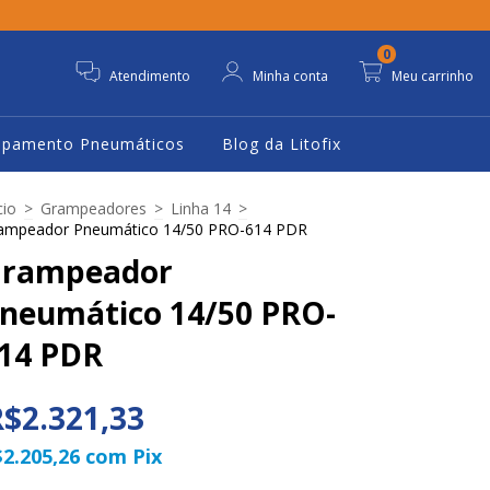
0
Atendimento
Minha conta
Meu carrinho
ipamento Pneumáticos
Blog da Litofix
cio
>
Grampeadores
>
Linha 14
>
ampeador Pneumático 14/50 PRO-614 PDR
rampeador
neumático 14/50 PRO-
14 PDR
$2.321,33
$2.205,26
com
Pix