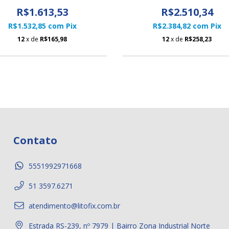
R$1.613,53
R$2.510,34
R$1.532,85
com
Pix
R$2.384,82
com
Pix
12
x de
R$165,98
12
x de
R$258,23
Contato
5551992971668
51 3597.6271
atendimento@litofix.com.br
Estrada RS-239, nº 7979 | Bairro Zona Industrial Norte