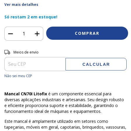
Ver mais detalhes
Só restam
2
em estoque!
Entregas para o CEP:
ALTERAR CEP
Meios de envio
CALCULAR
Não sei meu CEP
Mancal CN70I Litofix
é um componente essencial para
diversas aplicações industriais e artesanais. Seu design robusto
e eficiente proporciona suporte e estabilidade, garantindo o
funcionamento ideal de máquinas e equipamentos.
Este mancal é amplamente utilizado em setores como
tapeçarias, móveis em geral, capotarias, brinquedos, vassouras,