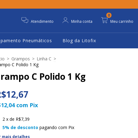
0
Atendimento
Minha conta
Meu carrinho
ipamento Pneumáticos
Blog da Litofix
cio
>
Grampos
>
Linha C
>
ampo C Polido 1 Kg
rampo C Polido 1 Kg
R$12,67
$12,04
com
Pix
2
x de
R$7,39
5% de desconto
pagando com Pix
r mais detalhes