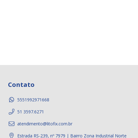
Contato
5551992971668
51 3597.6271
atendimento@litofix.com.br
Estrada RS-239, nº 7979 | Bairro Zona Industrial Norte