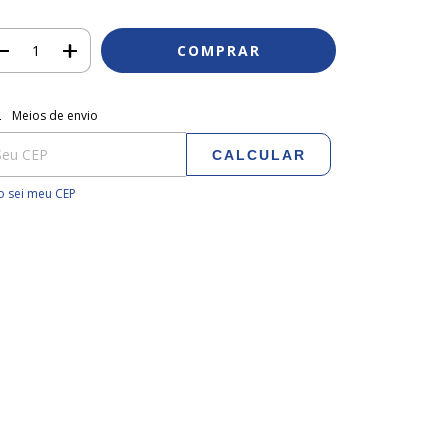
regas para o CEP:
ALTERAR CEP
Meios de envio
CALCULAR
 sei meu CEP