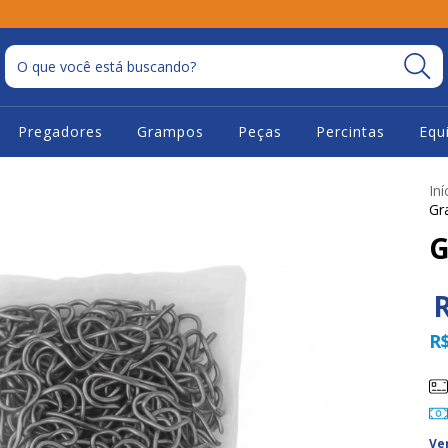
Pregadores
Grampos
Peças
Percintas
Equ
Iní
Gr
G
R
Ve