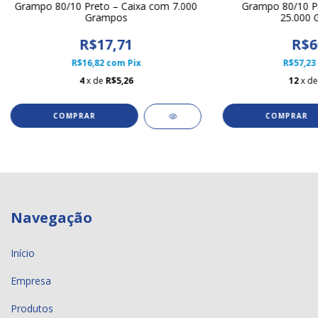
Grampo 80/10 Preto – Caixa com 7.000
Grampo 80/10 Pr
Grampos
25.000 
R$17,71
R$6
R$16,82
com
Pix
R$57,23
4
x de
R$5,26
12
x d
Navegação
Início
Empresa
Produtos