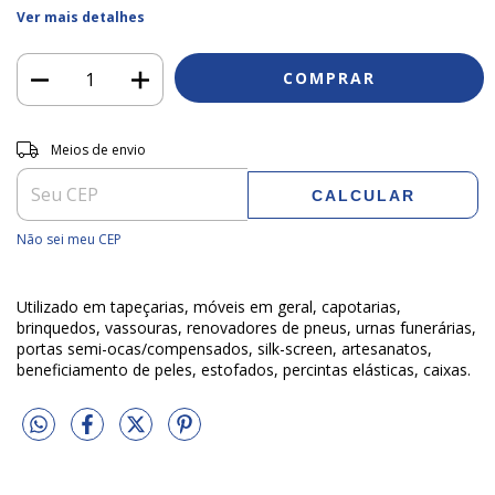
Ver mais detalhes
Entregas para o CEP:
ALTERAR CEP
Meios de envio
CALCULAR
Não sei meu CEP
Utilizado em tapeçarias, móveis em geral, capotarias,
brinquedos, vassouras, renovadores de pneus, urnas funerárias,
portas semi-ocas/compensados, silk-screen, artesanatos,
beneficiamento de peles, estofados, percintas elásticas, caixas.