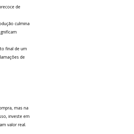
 precoce de
rodução culmina
ignificam
to final de um
clamações de
.
compra, mas na
sso, investe em
m valor real.