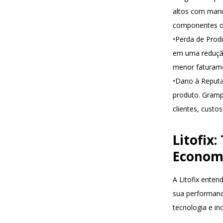
altos com manu
componentes o
•
Perda de Prod
em uma redução 
menor faturame
•
Dano à Reput
produto. Gramp
clientes, custo
Litofix
Econom
A Litofix ente
sua performanc
tecnologia e i