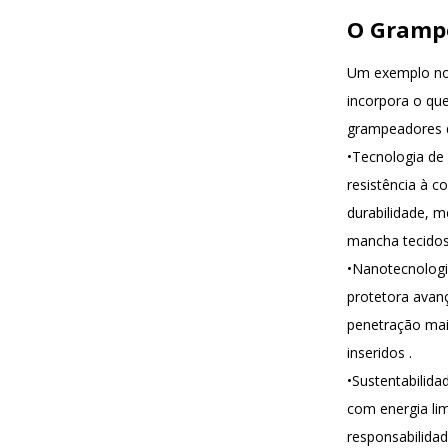
O Grampo
Um exemplo not
incorpora o que
grampeadores d
•
Tecnologia de
resistência
à co
durabilidade, 
mancha tecidos
•
Nanotecnologi
protetora avan
penetração mais
inseridos
.
•
Sustentabilida
com energia lim
responsabilida