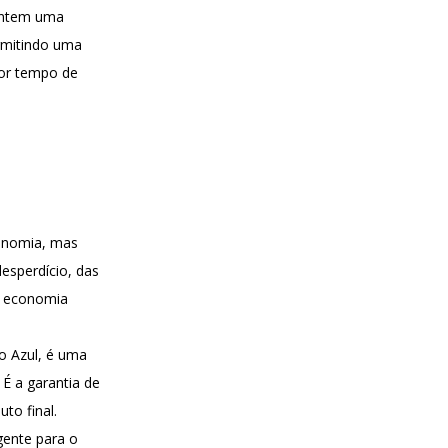
rantem uma
rmitindo uma
nor tempo de
conomia, mas
esperdício, das
r economia
o Azul, é uma
 É a garantia de
to final.
gente para o