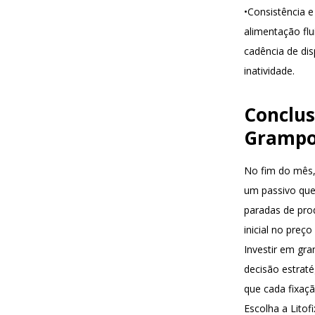
•
Consistência e
alimentação fl
cadência de di
inatividade.
Conclus
Grampo
No fim do mês,
um passivo que 
paradas de pr
inicial no preç
Investir em gra
decisão estraté
que cada fixaçã
Escolha a Lito