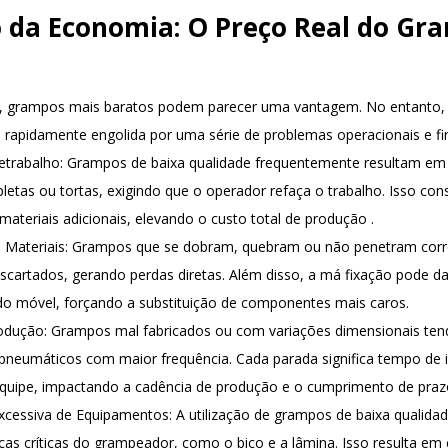
o da Economia: O Preço Real do Gr
ta, grampos mais baratos podem parecer uma vantagem. No entanto
é rapidamente engolida por uma série de problemas operacionais e fi
etrabalho
: Grampos de baixa qualidade frequentemente resultam em
pletas ou tortas, exigindo que o operador refaça o trabalho. Isso c
materiais adicionais, elevando o custo total de produção
.
 Materiais
: Grampos que se dobram, quebram ou não penetram cor
cartados, gerando perdas diretas. Além disso, a má fixação pode dan
 do móvel, forçando a substituição de componentes mais caros.
odução
: Grampos mal fabricados ou com variações dimensionais ten
neumáticos com maior frequência. Cada parada significa tempo de i
quipe, impactando a cadência de produção e o cumprimento de praz
cessiva de Equipamentos
: A utilização de grampos de baixa qualida
as críticas do grampeador, como o bico e a lâmina. Isso resulta em