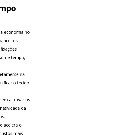
ampo
, a economia no
nanceiros:
 fixações
onsome tempo,
retamente na
ificar o tecido
dem a travar os
natividade da
os.
de acelera o
 custos mais