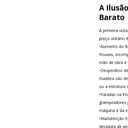
A Ilusã
Barato
À primeira vis
preço unitário 
•
Aumento do R
frouxas, incom
mão de obra e 
•
Desperdício de
madeira são des
ou a estrutura
•
Paradas na Pr
grampeadores p
máquina e da e
•
Manutenção Ex
desgaste de peç