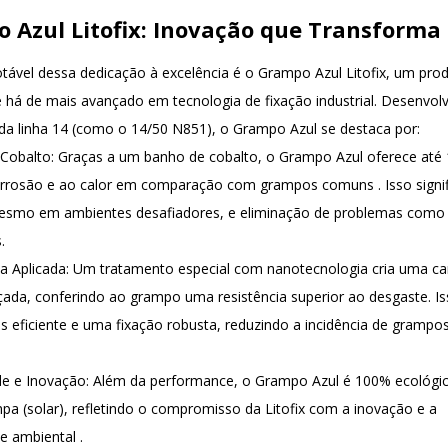
 Azul Litofix: Inovação que Transforma
ável dessa dedicação à excelência é o
Grampo Azul Litofix
, um pro
 há de mais avançado em tecnologia de fixação industrial. Desenvol
a linha 14 (como o 14/50 N851), o Grampo Azul se destaca por:
 Cobalto
: Graças a um banho de cobalto, o Grampo Azul oferece até
rrosão e ao calor em comparação com grampos comuns
. Isso sign
mesmo em ambientes desafiadores, e eliminação de problemas como
.
a Aplicada
: Um tratamento especial com nanotecnologia cria uma 
çada, conferindo ao grampo uma resistência superior ao desgaste. I
 eficiente e uma fixação robusta, reduzindo a incidência de grampo
de e Inovação
: Além da performance, o Grampo Azul é 100% ecológic
pa (solar), refletindo o compromisso da Litofix com a inovação e a
de ambiental
.