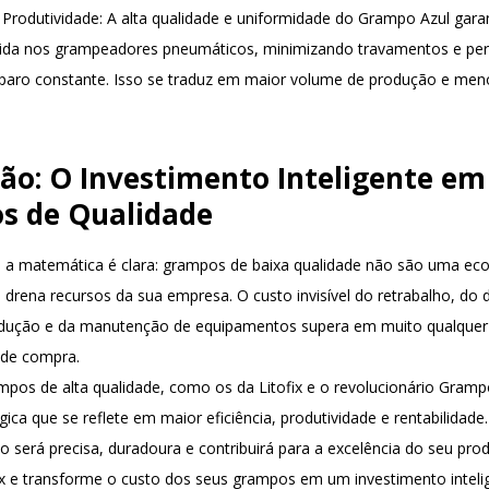
 Produtividade
: A alta qualidade e uniformidade do Grampo Azul ga
uida nos grampeadores pneumáticos, minimizando travamentos e pe
sparo constante. Isso se traduz em maior volume de produção e me
ão: O Investimento Inteligente em
s de Qualidade
 a matemática é clara: grampos de baixa qualidade não são uma e
drena recursos da sua empresa. O custo invisível do retrabalho, do d
odução e da manutenção de equipamentos supera em muito qualque
o de compra.
mpos de alta qualidade, como os da Litofix e o revolucionário Gramp
gica que se reflete em maior eficiência, produtividade e rentabilidade.
o será precisa, duradoura e contribuirá para a excelência do seu produ
fix e transforme o custo dos seus grampos em um investimento inteli