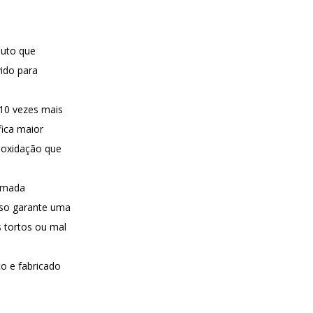
duto que
vido para
10 vezes mais
ifica maior
 oxidação que
camada
sso garante uma
s tortos ou mal
o e fabricado