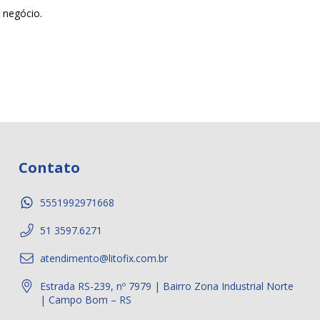
 negócio.
Contato
5551992971668
51 3597.6271
atendimento@litofix.com.br
Estrada RS-239, nº 7979 | Bairro Zona Industrial Norte
| Campo Bom – RS